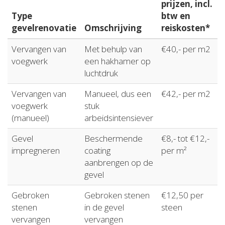
prijzen, incl.
Type
btw en
gevelrenovatie
Omschrijving
reiskosten*
Vervangen van
Met behulp van
€40,- per m2
voegwerk
een hakhamer op
luchtdruk
Vervangen van
Manueel, dus een
€42,- per m2
voegwerk
stuk
(manueel)
arbeidsintensiever
Gevel
Beschermende
€8,- tot €12,-
impregneren
coating
per m²
aanbrengen op de
gevel
Gebroken
Gebroken stenen
€12,50 per
stenen
in de gevel
steen
vervangen
vervangen