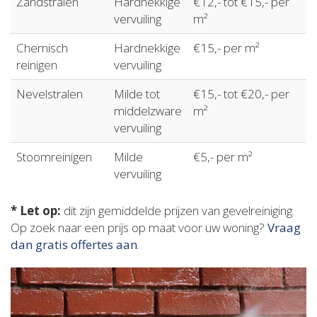
Zandstralen
Hardnekkige
€12,- tot €15,- per
vervuiling
m²
Chemisch
Hardnekkige
€15,- per m²
reinigen
vervuiling
Nevelstralen
Milde tot
€15,- tot €20,- per
middelzware
m²
vervuiling
Stoomreinigen
Milde
€5,- per m²
vervuiling
* Let op:
dit zijn gemiddelde prijzen van gevelreiniging.
Op zoek naar een prijs op maat voor uw woning?
Vraag
dan gratis offertes aan
.