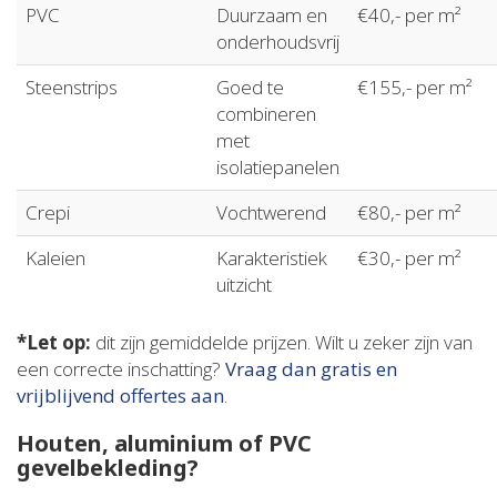
PVC
Duurzaam en
€40,- per m²
onderhoudsvrij
Steenstrips
Goed te
€155,- per m²
combineren
met
isolatiepanelen
Crepi
Vochtwerend
€80,- per m²
Kaleien
Karakteristiek
€30,- per m²
uitzicht
*Let op:
dit zijn gemiddelde prijzen. Wilt u zeker zijn van
een correcte inschatting?
Vraag dan gratis en
vrijblijvend offertes aan
.
Houten, aluminium of PVC
gevelbekleding?