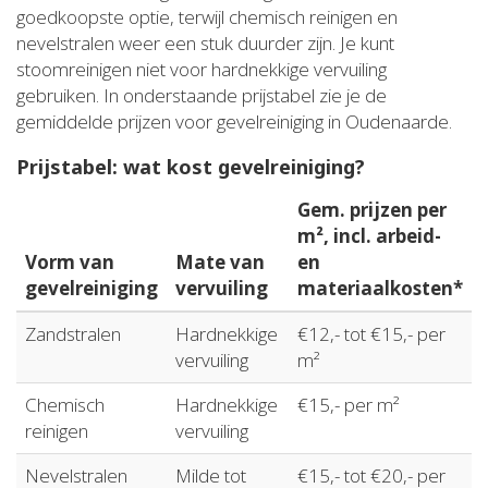
goedkoopste optie, terwijl chemisch reinigen en
nevelstralen weer een stuk duurder zijn. Je kunt
stoomreinigen niet voor hardnekkige vervuiling
gebruiken. In onderstaande prijstabel zie je de
gemiddelde prijzen voor gevelreiniging in Oudenaarde.
Prijstabel: wat kost gevelreiniging?
Gem. prijzen per
m², incl. arbeid-
Vorm van
Mate van
en
gevelreiniging
vervuiling
materiaalkosten*
Zandstralen
Hardnekkige
€12,- tot €15,- per
vervuiling
m²
Chemisch
Hardnekkige
€15,- per m²
reinigen
vervuiling
Nevelstralen
Milde tot
€15,- tot €20,- per