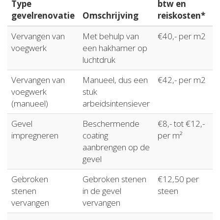
Type
btw en
gevelrenovatie
Omschrijving
reiskosten*
Vervangen van
Met behulp van
€40,- per m2
voegwerk
een hakhamer op
luchtdruk
Vervangen van
Manueel, dus een
€42,- per m2
voegwerk
stuk
(manueel)
arbeidsintensiever
Gevel
Beschermende
€8,- tot €12,-
impregneren
coating
per m²
aanbrengen op de
gevel
Gebroken
Gebroken stenen
€12,50 per
stenen
in de gevel
steen
vervangen
vervangen