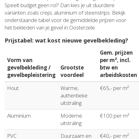
Speelt budget geen rol? Dan kies je uit duurdere
varianten zoals crepi, aluminium of steenstrips. Bekijk
onderstaande tabel voor de gemiddelde prijzen voor
het bekleden van je gevel in Oosterzele.
Prijstabel: wat kost nieuwe gevelbekleding?
Gem. prijzen
Vorm van
per m², incl.
gevelbekleding /
Grootste
btw en
gevelbepleistering
voordeel
arbeidskosten
Hout
Warme,
€65,- per m²
authentieke
uitstraling
Aluminium
Moderne
€100 per m²
uitstraling
PVC
Duurzaam en
€40,- per m²