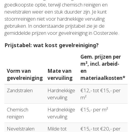
goedkoopste optie, terwijl chemisch reinigen en
nevelstralen weer een stuk duurder zijn. Je kunt
stoomreinigen niet voor hardnekkige vervuiling
gebruiken. In onderstaande prijstabel zie je de
gemiddelde prijzen voor gevelreiniging in Oosterzele.
Prijstabel: wat kost gevelreiniging?
Gem. prijzen per
m², incl. arbeid-
Vorm van
Mate van
en
gevelreiniging
vervuiling
materiaalkosten*
Zandstralen
Hardnekkige
€12,- tot €15,- per
vervuiling
m²
Chemisch
Hardnekkige
€15,- per m²
reinigen
vervuiling
Nevelstralen
Milde tot
€15,- tot €20,- per