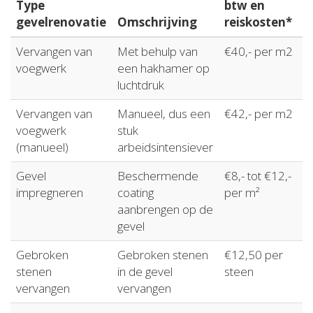
Type
btw en
gevelrenovatie
Omschrijving
reiskosten*
Vervangen van
Met behulp van
€40,- per m2
voegwerk
een hakhamer op
luchtdruk
Vervangen van
Manueel, dus een
€42,- per m2
voegwerk
stuk
(manueel)
arbeidsintensiever
Gevel
Beschermende
€8,- tot €12,-
impregneren
coating
per m²
aanbrengen op de
gevel
Gebroken
Gebroken stenen
€12,50 per
stenen
in de gevel
steen
vervangen
vervangen