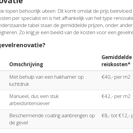
ovatie
ie lopen behoorlijk uiteen. Dit komt omdat de prijs beïnvloed
osten per specialist en is het afhankelijk van het type renova
n onderstaande tabel staan de gemiddelde prijzen, onder and
neren. Zo krijg je een beeld van de kosten voor een gevelre
 gevelrenovatie?
Gemiddelde p
Omschrijving
reiskosten*
Met behulp van een hakhamer op
€40,- per m2
luchtdruk
Manueel, dus een stuk
€42,- per m2
arbeidsintensiever
Beschermende coating aanbrengen op
€8,- tot €12,-
de gevel