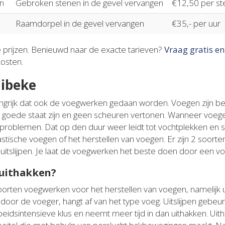
n
Gebroken stenen in de gevel vervangen
€12,50 per st
Raamdorpel in de gevel vervangen
€35,- per uur
e prijzen. Benieuwd naar de exacte tarieven?
Vraag gratis en
kosten.
ibeke
langrijk dat ook de voegwerken gedaan worden. Voegen zijn bela
n goede staat zijn en geen scheuren vertonen. Wanneer voege
chtproblemen. Dat op den duur weer leidt tot vochtplekken en 
lastische voegen of het herstellen van voegen. Er zijn 2 soor
uitslijpen. Je laat de voegwerken het beste doen door een vo
 uithakken?
oorten voegwerken voor het herstellen van voegen, namelijk ui
oor de voeger, hangt af van het type voeg. Uitslijpen gebeurt
rbeidsintensieve klus en neemt meer tijd in dan uithakken. Ui