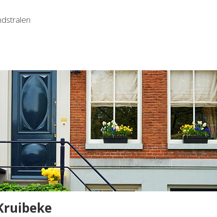
ndstralen
Kruibeke