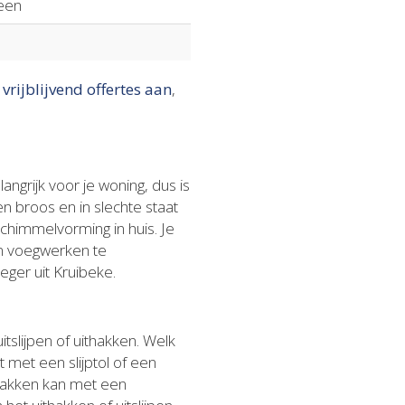
een
 vrijblijvend offertes aan
,
ngrijk voor je woning, dus is
n broos en in slechte staat
schimmelvorming in huis. Je
ten voegwerken te
eger uit Kruibeke.
tslijpen of uithakken. Welk
 met een slijptol of een
thakken kan met een