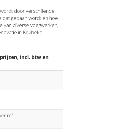
 wordt door verschillende
tie dat gedaan wordt en hoe
ere van diverse voegwerken,
novatie in Kruibeke.
rijzen, incl. btw en
 per m²