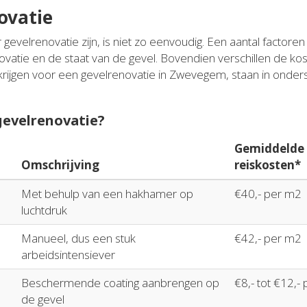
ovatie
 gevelrenovatie zijn, is niet zo eenvoudig. Een aantal factore
novatie en de staat van de gevel. Bovendien verschillen de ko
krijgen voor een gevelrenovatie in Zwevegem, staan in onder
 gevelrenovatie?
Gemiddelde p
Omschrijving
reiskosten*
Met behulp van een hakhamer op
€40,- per m2
luchtdruk
Manueel, dus een stuk
€42,- per m2
arbeidsintensiever
Beschermende coating aanbrengen op
€8,- tot €12,-
de gevel