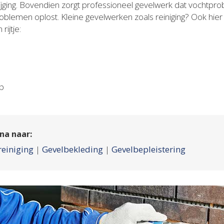
tijging. Bovendien zorgt professioneel gevelwerk dat vocht
oblemen oplost. Kleine gevelwerken zoals reiniging? Ook hier
ijtje:
op
na naar:
reiniging
|
Gevelbekleding
|
Gevelbepleistering