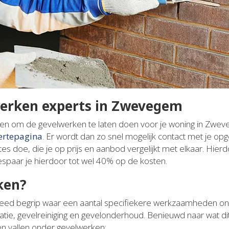
werken experts in Zwevegem
elen om de gevelwerken te laten doen voor je woning in Zw
fertepagina
. Er wordt dan zo snel mogelijk contact met je 
rtes doe, die je op prijs en aanbod vergelijkt met elkaar. Hierdo
paar je hierdoor tot wel 40% op de kosten.
ken?
eed begrip waar een aantal specifiekere werkzaamheden onde
tie, gevelreiniging en gevelonderhoud. Benieuwd naar wat dit p
 vallen onder gevelwerken: