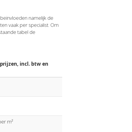
n beïnvloeden namelijk de
sten vaak per specialist. Om
staande tabel de
rijzen, incl. btw en
 per m²