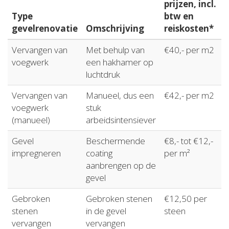
prijzen, incl.
Type
btw en
gevelrenovatie
Omschrijving
reiskosten*
Vervangen van
Met behulp van
€40,- per m2
voegwerk
een hakhamer op
luchtdruk
Vervangen van
Manueel, dus een
€42,- per m2
voegwerk
stuk
(manueel)
arbeidsintensiever
Gevel
Beschermende
€8,- tot €12,-
impregneren
coating
per m²
aanbrengen op de
gevel
Gebroken
Gebroken stenen
€12,50 per
stenen
in de gevel
steen
vervangen
vervangen