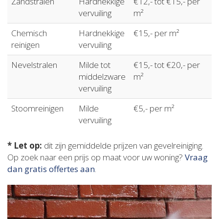
Zandstralen
Hardnekkige
€12,- tot €15,- per
vervuiling
m²
Chemisch
Hardnekkige
€15,- per m²
reinigen
vervuiling
Nevelstralen
Milde tot
€15,- tot €20,- per
middelzware
m²
vervuiling
Stoomreinigen
Milde
€5,- per m²
vervuiling
* Let op:
dit zijn gemiddelde prijzen van gevelreiniging.
Op zoek naar een prijs op maat voor uw woning?
Vraag
dan gratis offertes aan
.