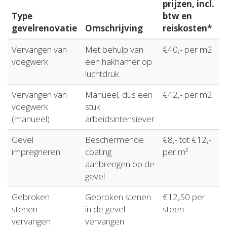
prijzen, incl.
Type
btw en
gevelrenovatie
Omschrijving
reiskosten*
Vervangen van
Met behulp van
€40,- per m2
voegwerk
een hakhamer op
luchtdruk
Vervangen van
Manueel, dus een
€42,- per m2
voegwerk
stuk
(manueel)
arbeidsintensiever
Gevel
Beschermende
€8,- tot €12,-
impregneren
coating
per m²
aanbrengen op de
gevel
Gebroken
Gebroken stenen
€12,50 per
stenen
in de gevel
steen
vervangen
vervangen