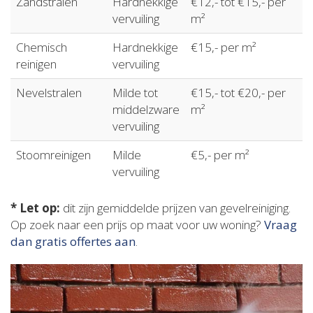
Zandstralen
Hardnekkige
€12,- tot €15,- per
vervuiling
m²
Chemisch
Hardnekkige
€15,- per m²
reinigen
vervuiling
Nevelstralen
Milde tot
€15,- tot €20,- per
middelzware
m²
vervuiling
Stoomreinigen
Milde
€5,- per m²
vervuiling
* Let op:
dit zijn gemiddelde prijzen van gevelreiniging.
Op zoek naar een prijs op maat voor uw woning?
Vraag
dan gratis offertes aan
.