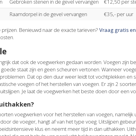
n
Gebroken stenen in de gevel vervangen
€12,50 per st
Raamdorpel in de gevel vervangen
€35,- per uur
e prijzen. Benieuwd naar de exacte tarieven?
Vraag gratis en
kosten.
le
langrijk dat ook de voegwerken gedaan worden. Voegen zijn bela
n goede staat zijn en geen scheuren vertonen. Wanneer voege
chtproblemen. Dat op den duur weer leidt tot vochtplekken en 
lastische voegen of het herstellen van voegen. Er zijn 2 soor
uitslijpen. Je laat de voegwerken het beste doen door een voe
 uithakken?
oorten voegwerken voor het herstellen van voegen, namelijk ui
oor de voeger, hangt af van het type voeg. Uitslijpen gebeurt
rbeidsintensieve klus en neemt meer tijd in dan uithakken. Ui