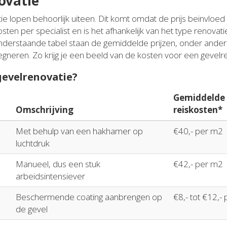
ovatie
ie lopen behoorlijk uiteen. Dit komt omdat de prijs beïnvloed
osten per specialist en is het afhankelijk van het type renova
n onderstaande tabel staan de gemiddelde prijzen, onder and
neren. Zo krijg je een beeld van de kosten voor een gevelren
 gevelrenovatie?
Gemiddelde p
Omschrijving
reiskosten*
Met behulp van een hakhamer op
€40,- per m2
luchtdruk
Manueel, dus een stuk
€42,- per m2
arbeidsintensiever
Beschermende coating aanbrengen op
€8,- tot €12,-
de gevel