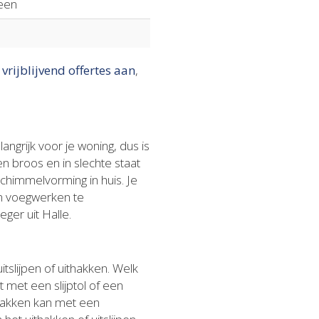
een
 vrijblijvend offertes aan
,
ngrijk voor je woning, dus is
n broos en in slechte staat
schimmelvorming in huis. Je
ten voegwerken te
ger uit Halle.
tslijpen of uithakken. Welk
 met een slijptol of een
thakken kan met een