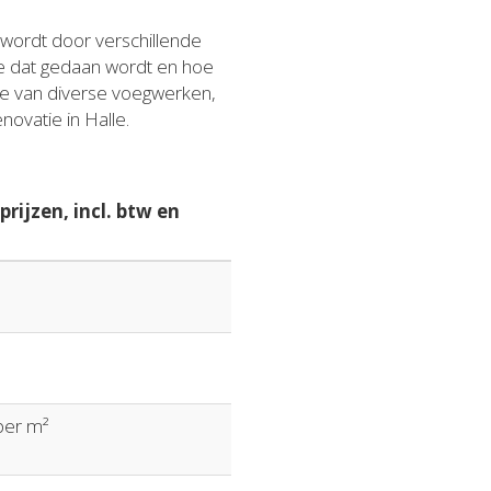
 wordt door verschillende
tie dat gedaan wordt en hoe
ere van diverse voegwerken,
ovatie in Halle.
rijzen, incl. btw en
 per m²