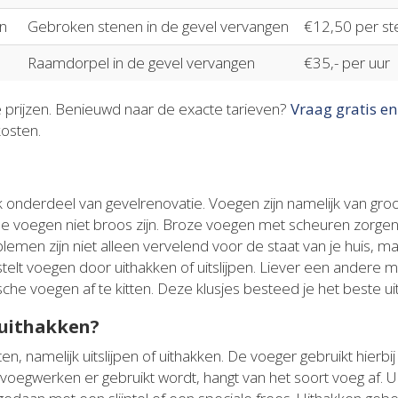
n
Gebroken stenen in de gevel vervangen
€12,50 per st
Raamdorpel in de gevel vervangen
€35,- per uur
e prijzen. Benieuwd naar de exacte tarieven?
Vraag gratis en
kosten.
 onderdeel van gevelrenovatie. Voegen zijn namelijk van groo
 de voegen niet broos zijn. Broze voegen met scheuren zorg
oblemen zijn niet alleen vervelend voor de staat van je huis, 
stelt voegen door uithakken of uitslijpen. Liever een ander
sche voegen af te kitten. Deze klusjes besteed je het beste ui
 uithakken?
en, namelijk uitslijpen of uithakken. De voeger gebruikt hierbi
egwerken er gebruikt wordt, hangt van het soort voeg af. Uits