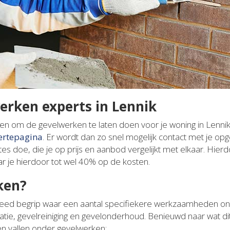
werken experts in Lennik
elen om de gevelwerken te laten doen voor je woning in Lenni
fertepagina
. Er wordt dan zo snel mogelijk contact met je 
rtes doe, die je op prijs en aanbod vergelijkt met elkaar. Hierdo
r je hierdoor tot wel 40% op de kosten.
ken?
eed begrip waar een aantal specifiekere werkzaamheden onde
tie, gevelreiniging en gevelonderhoud. Benieuwd naar wat dit p
 vallen onder gevelwerken: