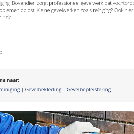
tijging. Bovendien zorgt professioneel gevelwerk dat vocht
oblemen oplost. Kleine gevelwerken zoals reiniging? Ook hier
ijtje:
op
na naar:
reiniging
|
Gevelbekleding
|
Gevelbepleistering