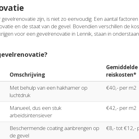
ovatie
 gevelrenovatie zijn, is niet zo eenvoudig. Een aantal factore
novatie en de staat van de gevel. Bovendien verschillen de ko
krijgen voor een gevelrenovatie in Lennik, staan in ondersta
 gevelrenovatie?
Gemiddelde p
Omschrijving
reiskosten*
Met behulp van een hakhamer op
€40,- per m2
luchtdruk
Manueel, dus een stuk
€42,- per m2
arbeidsintensiever
Beschermende coating aanbrengen op
€8,- tot €12,-
de gevel