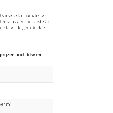
n beïnvloeden namelijk de
sten vaak per specialist. Om
ande tabel de gemiddelde
rijzen, incl. btw en
 per m²