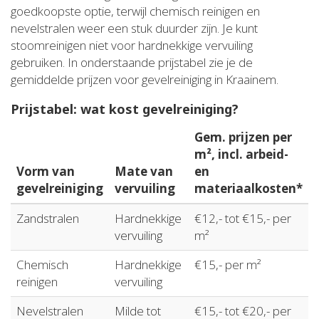
goedkoopste optie, terwijl chemisch reinigen en
nevelstralen weer een stuk duurder zijn. Je kunt
stoomreinigen niet voor hardnekkige vervuiling
gebruiken. In onderstaande prijstabel zie je de
gemiddelde prijzen voor gevelreiniging in Kraainem.
Prijstabel: wat kost gevelreiniging?
Gem. prijzen per
m², incl. arbeid-
Vorm van
Mate van
en
gevelreiniging
vervuiling
materiaalkosten*
Zandstralen
Hardnekkige
€12,- tot €15,- per
vervuiling
m²
Chemisch
Hardnekkige
€15,- per m²
reinigen
vervuiling
Nevelstralen
Milde tot
€15,- tot €20,- per