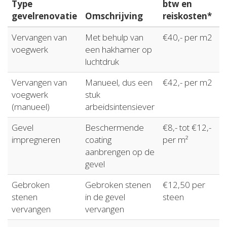
Type
btw en
gevelrenovatie
Omschrijving
reiskosten*
Vervangen van
Met behulp van
€40,- per m2
voegwerk
een hakhamer op
luchtdruk
Vervangen van
Manueel, dus een
€42,- per m2
voegwerk
stuk
(manueel)
arbeidsintensiever
Gevel
Beschermende
€8,- tot €12,-
impregneren
coating
per m²
aanbrengen op de
gevel
Gebroken
Gebroken stenen
€12,50 per
stenen
in de gevel
steen
vervangen
vervangen