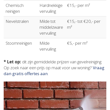
Chemisch
Hardnekkige
€15,- per m²
reinigen
vervuiling
Nevelstralen
Milde tot
€15,- tot €20,- per
middelzware
m²
vervuiling
Stoomreinigen
Milde
€5,- per m²
vervuiling
* Let op:
dit zijn gemiddelde prijzen van gevelreiniging.
Op zoek naar een prijs op maat voor uw woning?
Vraag
dan gratis offertes aan
.