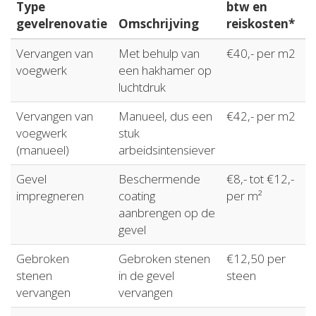
Type
btw en
gevelrenovatie
Omschrijving
reiskosten*
Vervangen van
Met behulp van
€40,- per m2
voegwerk
een hakhamer op
luchtdruk
Vervangen van
Manueel, dus een
€42,- per m2
voegwerk
stuk
(manueel)
arbeidsintensiever
Gevel
Beschermende
€8,- tot €12,-
impregneren
coating
per m²
aanbrengen op de
gevel
Gebroken
Gebroken stenen
€12,50 per
stenen
in de gevel
steen
vervangen
vervangen