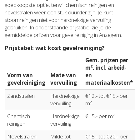
goedkoopste optie, terwijl chemisch reinigen en
nevelstralen weer een stuk duurder zijn. Je kunt
stoomreinigen niet voor hardnekkige vervuiling
gebruiken. In onderstaande prijstabel zie je de
gemiddelde prijzen voor gevelreiniging in Anzegem.
Prijstabel: wat kost gevelreiniging?
Gem. prijzen per
m², incl. arbeid-
Vorm van
Mate van
en
gevelreiniging
vervuiling
materiaalkosten*
Zandstralen
Hardnekkige
€12,- tot €15,- per
vervuiling
m²
Chemisch
Hardnekkige
€15,- per m²
reinigen
vervuiling
Nevelstralen
Milde tot
€15,- tot €20,- per