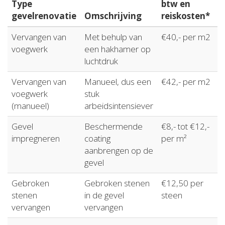
Type
btw en
gevelrenovatie
Omschrijving
reiskosten*
Vervangen van
Met behulp van
€40,- per m2
voegwerk
een hakhamer op
luchtdruk
Vervangen van
Manueel, dus een
€42,- per m2
voegwerk
stuk
(manueel)
arbeidsintensiever
Gevel
Beschermende
€8,- tot €12,-
impregneren
coating
per m²
aanbrengen op de
gevel
Gebroken
Gebroken stenen
€12,50 per
stenen
in de gevel
steen
vervangen
vervangen