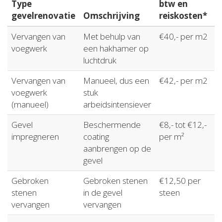
Type
btw en
gevelrenovatie
Omschrijving
reiskosten*
Vervangen van
Met behulp van
€40,- per m2
voegwerk
een hakhamer op
luchtdruk
Vervangen van
Manueel, dus een
€42,- per m2
voegwerk
stuk
(manueel)
arbeidsintensiever
Gevel
Beschermende
€8,- tot €12,-
impregneren
coating
per m²
aanbrengen op de
gevel
Gebroken
Gebroken stenen
€12,50 per
stenen
in de gevel
steen
vervangen
vervangen