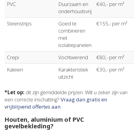
PVC
Duurzaam en
€40,- per m²
onderhoudsvrij
Steenstrips
Goed te
€155,- per m²
combineren
met
isolatiepanelen
Crepi
Vochtwerend
€80,- per m²
Kaleien
Karakteristiek
€30,- per m²
uitzicht
*Let op:
dit zijn gemiddelde prijzen. Wilt u zeker zijn van
een correcte inschatting?
Vraag dan gratis en
vrijblijvend offertes aan
.
Houten, aluminium of PVC
gevelbekleding?