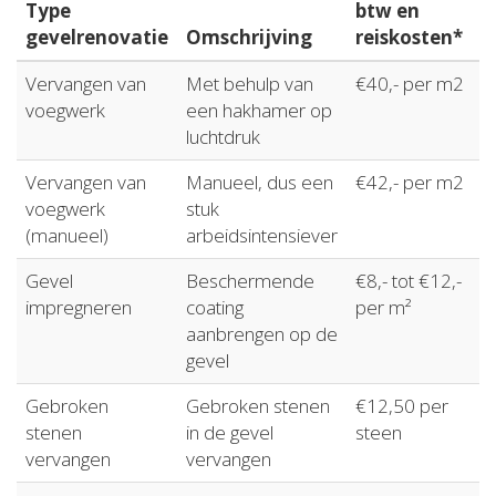
Type
btw en
gevelrenovatie
Omschrijving
reiskosten*
Vervangen van
Met behulp van
€40,- per m2
voegwerk
een hakhamer op
luchtdruk
Vervangen van
Manueel, dus een
€42,- per m2
voegwerk
stuk
(manueel)
arbeidsintensiever
Gevel
Beschermende
€8,- tot €12,-
impregneren
coating
per m²
aanbrengen op de
gevel
Gebroken
Gebroken stenen
€12,50 per
stenen
in de gevel
steen
vervangen
vervangen