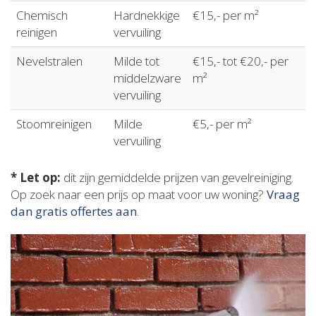
Chemisch
Hardnekkige
€15,- per m²
reinigen
vervuiling
Nevelstralen
Milde tot
€15,- tot €20,- per
middelzware
m²
vervuiling
Stoomreinigen
Milde
€5,- per m²
vervuiling
* Let op:
dit zijn gemiddelde prijzen van gevelreiniging.
Op zoek naar een prijs op maat voor uw woning?
Vraag
dan gratis offertes aan
.