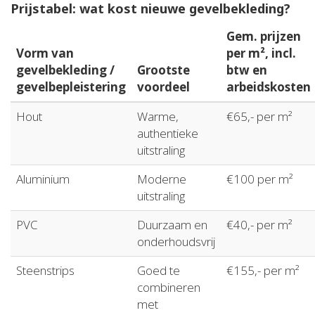
Prijstabel: wat kost nieuwe gevelbekleding?
Gem. prijzen
Vorm van
per m², incl.
gevelbekleding /
Grootste
btw en
gevelbepleistering
voordeel
arbeidskosten
Hout
Warme,
€65,- per m²
authentieke
uitstraling
Aluminium
Moderne
€100 per m²
uitstraling
PVC
Duurzaam en
€40,- per m²
onderhoudsvrij
Steenstrips
Goed te
€155,- per m²
combineren
met