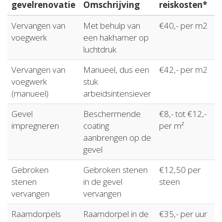
gevelrenovatie
Omschrijving
reiskosten*
Vervangen van
Met behulp van
€40,- per m2
voegwerk
een hakhamer op
luchtdruk
Vervangen van
Manueel, dus een
€42,- per m2
voegwerk
stuk
(manueel)
arbeidsintensiever
Gevel
Beschermende
€8,- tot €12,-
impregneren
coating
per m²
aanbrengen op de
gevel
Gebroken
Gebroken stenen
€12,50 per
stenen
in de gevel
steen
vervangen
vervangen
Raamdorpels
Raamdorpel in de
€35,- per uur