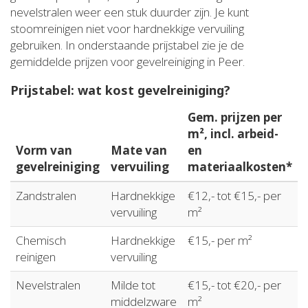
nevelstralen weer een stuk duurder zijn. Je kunt
stoomreinigen niet voor hardnekkige vervuiling
gebruiken. In onderstaande prijstabel zie je de
gemiddelde prijzen voor gevelreiniging in Peer.
Prijstabel: wat kost gevelreiniging?
Gem. prijzen per
m², incl. arbeid-
Vorm van
Mate van
en
gevelreiniging
vervuiling
materiaalkosten*
Zandstralen
Hardnekkige
€12,- tot €15,- per
vervuiling
m²
Chemisch
Hardnekkige
€15,- per m²
reinigen
vervuiling
Nevelstralen
Milde tot
€15,- tot €20,- per
middelzware
m²