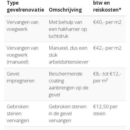
Type
btw en
gevelrenovatie
Omschrijving
reiskosten*
Vervangen van
Met behulp van
€40,- per m2
voegwerk
een hakhamer op
luchtdruk
Vervangen van
Manueel, dus een
€42,- per m2
voegwerk
stuk
(manueel)
arbeidsintensiever
Gevel
Beschermende
€8,- tot €12,-
impregneren
coating
per m²
aanbrengen op de
gevel
Gebroken
Gebroken stenen
€12,50 per
stenen
in de gevel
steen
vervangen
vervangen