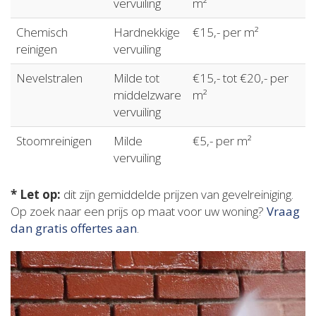
vervuiling
m²
Chemisch
Hardnekkige
€15,- per m²
reinigen
vervuiling
Nevelstralen
Milde tot
€15,- tot €20,- per
middelzware
m²
vervuiling
Stoomreinigen
Milde
€5,- per m²
vervuiling
* Let op:
dit zijn gemiddelde prijzen van gevelreiniging.
Op zoek naar een prijs op maat voor uw woning?
Vraag
dan gratis offertes aan
.