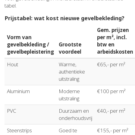
tabel.
Prijstabel: wat kost nieuwe gevelbekleding?
Gem. prijzen
Vorm van
per m², incl.
gevelbekleding /
Grootste
btw en
gevelbepleistering
voordeel
arbeidskosten
Hout
Warme,
€65,- per m²
authentieke
uitstraling
Aluminium
Moderne
€100 per m²
uitstraling
PVC
Duurzaam en
€40,- per m²
onderhoudsvrij
Steenstrips
Goed te
€155,- per m²