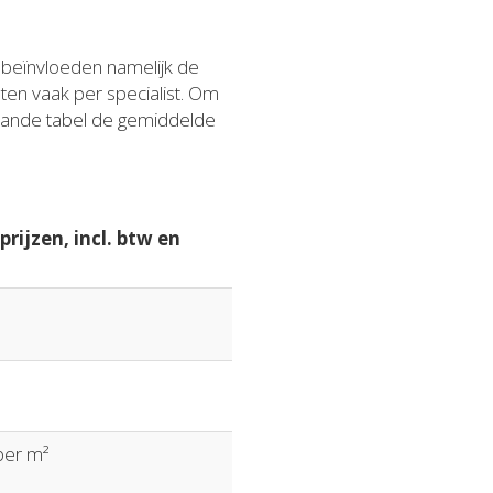
n beïnvloeden namelijk de
sten vaak per specialist. Om
taande tabel de gemiddelde
rijzen, incl. btw en
 per m²