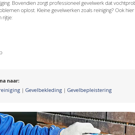
tijging. Bovendien zorgt professioneel gevelwerk dat vocht
oblemen oplost. Kleine gevelwerken zoals reiniging? Ook hier
ijtje:
op
na naar:
reiniging
|
Gevelbekleding
|
Gevelbepleistering