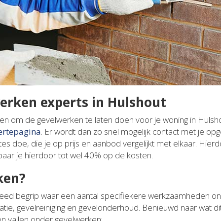
werken experts in Hulshout
elen om de gevelwerken te laten doen voor je woning in Huls
fertepagina
. Er wordt dan zo snel mogelijk contact met je 
rtes doe, die je op prijs en aanbod vergelijkt met elkaar. Hierdo
paar je hierdoor tot wel 40% op de kosten.
ken?
eed begrip waar een aantal specifiekere werkzaamheden onde
tie, gevelreiniging en gevelonderhoud. Benieuwd naar wat dit p
 vallen onder gevelwerken: