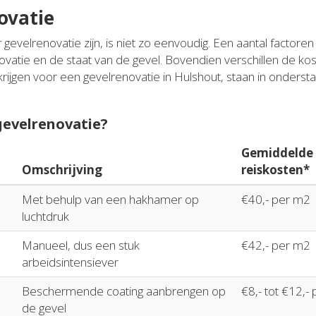
ovatie
 gevelrenovatie zijn, is niet zo eenvoudig. Een aantal factore
novatie en de staat van de gevel. Bovendien verschillen de ko
krijgen voor een gevelrenovatie in Hulshout, staan in onders
 gevelrenovatie?
Gemiddelde p
Omschrijving
reiskosten*
Met behulp van een hakhamer op
€40,- per m2
luchtdruk
Manueel, dus een stuk
€42,- per m2
arbeidsintensiever
Beschermende coating aanbrengen op
€8,- tot €12,-
de gevel