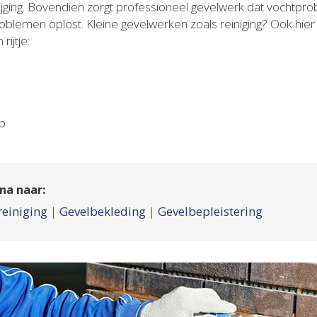
tijging. Bovendien zorgt professioneel gevelwerk dat vocht
oblemen oplost. Kleine gevelwerken zoals reiniging? Ook hier
ijtje:
op
na naar:
reiniging
|
Gevelbekleding
|
Gevelbepleistering