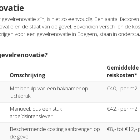
ovatie
 gevelrenovatie zijn, is niet zo eenvoudig. Een aantal factore
novatie en de staat van de gevel. Bovendien verschillen de ko
krijgen voor een gevelrenovatie in Edegem, staan in onders
 gevelrenovatie?
Gemiddelde p
Omschrijving
reiskosten*
Met behulp van een hakhamer op
€40,- per m2
luchtdruk
Manueel, dus een stuk
€42,- per m2
arbeidsintensiever
Beschermende coating aanbrengen op
€8,- tot €12,-
de gevel