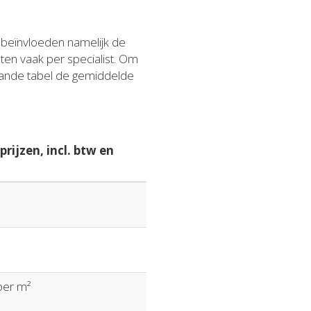
n beïnvloeden namelijk de
sten vaak per specialist. Om
taande tabel de gemiddelde
rijzen, incl. btw en
 per m²