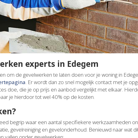
werken experts in Edegem
elen om de gevelwerken te laten doen voor je woning in Ede
fertepagina
. Er wordt dan zo snel mogelijk contact met je 
rtes doe, die je op prijs en aanbod vergelijkt met elkaar. Hierdo
ar je hierdoor tot wel 40% op de kosten.
ken?
eed begrip waar een aantal specifiekere werkzaamheden onde
tie, gevelreiniging en gevelonderhoud. Benieuwd naar wat dit p
 vallen onder gevelwerken: