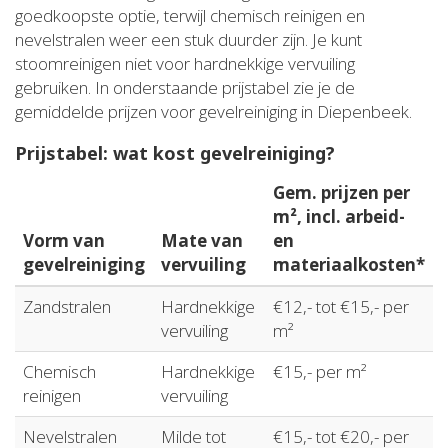
goedkoopste optie, terwijl chemisch reinigen en
nevelstralen weer een stuk duurder zijn. Je kunt
stoomreinigen niet voor hardnekkige vervuiling
gebruiken. In onderstaande prijstabel zie je de
gemiddelde prijzen voor gevelreiniging in Diepenbeek.
Prijstabel: wat kost gevelreiniging?
Gem. prijzen per
m², incl. arbeid-
Vorm van
Mate van
en
gevelreiniging
vervuiling
materiaalkosten*
Zandstralen
Hardnekkige
€12,- tot €15,- per
vervuiling
m²
Chemisch
Hardnekkige
€15,- per m²
reinigen
vervuiling
Nevelstralen
Milde tot
€15,- tot €20,- per