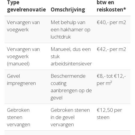
Type
btw en
gevelrenovatie
Omschrijving
reiskosten*
Vervangen van
Met behulp van
€40,- per m2
voegwerk
een hakhamer op
luchtdruk
Vervangen van
Manueel, dus een
€42,- per m2
voegwerk
stuk
(manueel)
arbeidsintensiever
Gevel
Beschermende
€8,- tot €12,-
impregneren
coating
per m²
aanbrengen op de
gevel
Gebroken
Gebroken stenen
€12,50 per
stenen
in de gevel
steen
vervangen
vervangen