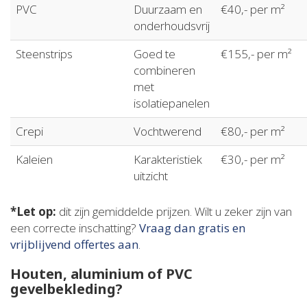
PVC
Duurzaam en
€40,- per m²
onderhoudsvrij
Steenstrips
Goed te
€155,- per m²
combineren
met
isolatiepanelen
Crepi
Vochtwerend
€80,- per m²
Kaleien
Karakteristiek
€30,- per m²
uitzicht
*Let op:
dit zijn gemiddelde prijzen. Wilt u zeker zijn van
een correcte inschatting?
Vraag dan gratis en
vrijblijvend offertes aan
.
Houten, aluminium of PVC
gevelbekleding?